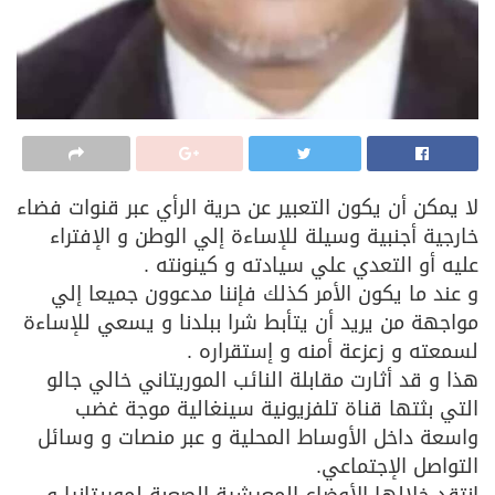
لا يمكن أن يكون التعبير عن حرية الرأي عبر قنوات فضاء
خارجية أجنبية وسيلة للإساءة إلي الوطن و الإفتراء
عليه أو التعدي علي سيادته و كينونته .
و عند ما يكون الأمر كذلك فإننا مدعوون جميعا إلي
مواجهة من يريد أن يتأبط شرا ببلدنا و يسعي للإساءة
لسمعته و زعزعة أمنه و إستقراره .
هذا و قد أثارت مقابلة النائب الموريتاني خالي جالو
التي بثتها قناة تلفزيونية سينغالية موجة غضب
واسعة داخل الأوساط المحلية و عبر منصات و وسائل
التواصل الإجتماعي.
انتقد خلالها الأوضاع المعيشية الصعبة لموريتانيا و