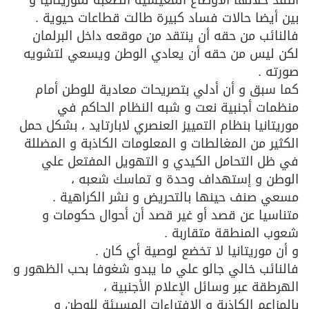
بين أيضا حالات فساد كبيرة طالت قطاعات حيوية .
فالنائب من حقه أن ينتقد من موقعه داخل البرلمان
لكن ليس من حقه أن يعادي الوطن ويسعي لتشويه
صورته .
كما سبق و أن أدلي بتصريحات معادية للوطن أمام
منظمات أجنبية نعت و شبه النظام الحاكم في
موريتانيا بنظام التمييز العنصري لابارتايد ، بشكل حمل
الكثير من المغالطات و المعلومات الكاذبة و المضللة
في ظل التحامل الكيدي و التهويل المفتعل علي
الوطن و إستهداف وحدة و تماسك شعبه ،
مسعي صنف حينها بالتحريض و نشر الكراهية .
متناسيا عن قصد أو غير قصد أن أحوال حكومات و
شعوب المنطقة متقاربة .
و أن موريتانيا لا تخضع لوصية أي كان .
فالنائب خالي جالو علي ما يبدو شغوفا بحب الظهور و
الهرطقة عبر وسائل الإعلام الأجنبية ،
بالمزاعم الكاذبة و الإفتراءات المسيئة للوطن و