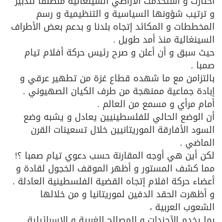
أختارت و أستخدمت الأراضي السينغالية منطلقا لتدبير
و ترتيب شؤونها السياسية و التنظيمية و رسم
المخططات و المكائد إتجاه بلدنا و بدعم بعض الأطراف
السينغالية منذ أمد طويل .
حيث سبق و أن أعلن و صرح رئيس حركة أفلام تيام
صمبا .
بالتزامن مع ما شهده قطاع غزة من تطهير عرقي و
إبادة جماعية ممنهجة من طرف الكيان الصهيوني .
أمام مرأي و مسمع من العالم .
أن الوضع الحالي للفلسطينيين يعادل و يشبه وضع
السود الأفارقة الموريتانيين خلال تسعينات القرن
الماضي .
لكن أين هي أوجه المقارنة حسب دعوي تيام صمبا ؟!
مما كشف المستور و أظهر الموقف الخجول لقادة و
أعضاء حركة افلام إتجاه القضية الفلسطينية العادلة .
و أظهرت الحقد الدفين لموريتانيا و من خلالها
الشعوب العربية ،
بما يخدم الآجندات و المصالح الغربية و الإسرائيلية