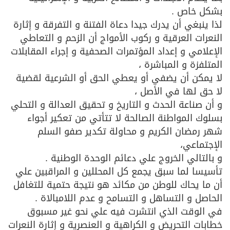
بشكل خاص .
لذا ينبغي أن يدرك جيدا دعاة الفتنة و التفرقة و إثارة
النعرات العرقية و ركوب الأمواج أن الزحم و التعاطي
الإعلامي و إعداد المؤتمرات الصحفية و إجراء المقابلات
المتلفزة و المباشرة ،
لا يمكن أن يضفي أو يعطي الحق أو الشرعية لقضية
لا حق لها في الأصل ،
و أن صناعة الحدث و التاريخ و تحقيق العدالة و التحلي
بسلوك المواطنة الصالحة لا تتأتي من تعكير أجواء
شهر رمضان الكريم و محاولة تكدير صفو السلم
الإجتماعي،
و بالتالي الخروج علي دعائم الوحدة الوطنية .
تأسيسا لما سبق يجمع كل المحللين و المراقبين علي
أن ما يحاك للوطن من مكائد هو نتيجة حتمية للتغافل
الحاصل و التساهل و التسامح و عدم اللامبالاة .
في الوقت الذي انتشرت فيه علي نحو غير مسبوق
خطابات التحريض و الكراهية و العنصرية و إثارة النعرات