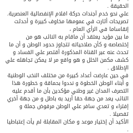
الحقيقة .
علي نحو خدم آجندات حركة افلام الإنفصالية العنصرية.
تصريحات أثارت في عمومها مخاوف كبيرة و أحدثت
إنقاساما في الرأي العام ،
ما بين مؤيد يعتقد أن ماقام به النائب هو من
إختصاصه و كأن صلاحياته تتجاوز حدود الوطن و أن ما
تحدث عنه عبر القناة المذكورة أقتصر علي الفساد و
كشف مكمن الخلل و هو واقع مر لا يمكن تجاهله علي
الإطلاق .
في حين عارضت أعداد كبيرة من مختلف النخب الوطنية
و أبناء الوطن الخطوة و نددوا بحماقة و خطورة هذا
التصرف المدان غير وطني مؤكدين بأن ما أقدم عليه
النائب يعد من جهة حقا أريد به باطل و من جهة أخري
إفتراء و تعدي سافر علي الوطن مرفوض جملة و
تفصيلا .
الأكيد أن إختيار موعد و مكان المقابلة لم يأت إعتباطيا
.