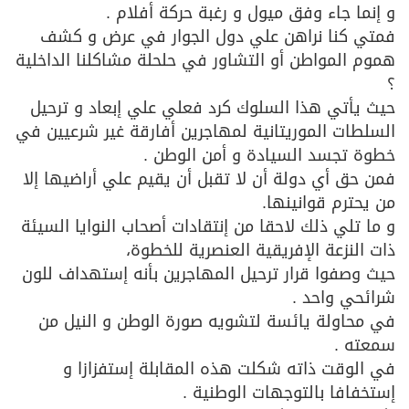
و إنما جاء وفق ميول و رغبة حركة أفلام .
فمتي كنا نراهن علي دول الجوار في عرض و كشف
هموم المواطن أو التشاور في حلحلة مشاكلنا الداخلية
؟
حيث يأتي هذا السلوك كرد فعلي علي إبعاد و ترحيل
السلطات الموريتانية لمهاجرين أفارقة غير شرعيين في
خطوة تجسد السيادة و أمن الوطن .
فمن حق أي دولة أن لا تقبل أن يقيم علي أراضيها إلا
من يحترم قوانينها.
و ما تلي ذلك لاحقا من إنتقادات أصحاب النوايا السيئة
ذات النزعة الإفريقية العنصرية للخطوة،
حيث وصفوا قرار ترحيل المهاجرين بأنه إستهداف للون
شرائحي واحد .
في محاولة يائسة لتشويه صورة الوطن و النيل من
سمعته .
في الوقت ذاته شكلت هذه المقابلة إستفزازا و
إستخفافا بالتوجهات الوطنية .