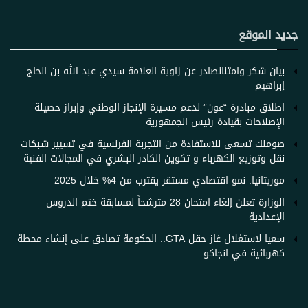
جديد الموقع
بيان شكر وامتنان​صادر عن زاوية العلامة سيدي عبد الله بن الحاج
إبراهيم
اطلاق مبادرة “عون” لدعم مسيرة الإنجاز الوطني وإبراز حصيلة
الإصلاحات بقيادة رئيس الجمهورية
صوملك تسعى للاستفادة من التجربة الفرنسية في تسيير شبكات
نقل وتوزيع الكهرباء و تكوين الكادر البشري في المجالات الفنية
موريتانيا: نمو اقتصادي مستقر يقترب من 4% خلال 2025
الوزارة تعلن إلغاء امتحان 28 مترشحاً لمسابقة ختم الدروس
الإعدادية
سعيا لاستغلال غاز حقل GTA.. الحكومة تصادق على إنشاء محطة
كهربائية في انجاكو