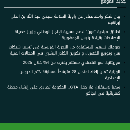
جديد الموقع
بيان شكر وامتنان​صادر عن زاوية العلامة سيدي عبد الله بن الحاج
إبراهيم
اطلاق مبادرة “عون” لدعم مسيرة الإنجاز الوطني وإبراز حصيلة
الإصلاحات بقيادة رئيس الجمهورية
صوملك تسعى للاستفادة من التجربة الفرنسية في تسيير شبكات
نقل وتوزيع الكهرباء و تكوين الكادر البشري في المجالات الفنية
موريتانيا: نمو اقتصادي مستقر يقترب من 4% خلال 2025
الوزارة تعلن إلغاء امتحان 28 مترشحاً لمسابقة ختم الدروس
الإعدادية
سعيا لاستغلال غاز حقل GTA.. الحكومة تصادق على إنشاء محطة
كهربائية في انجاكو