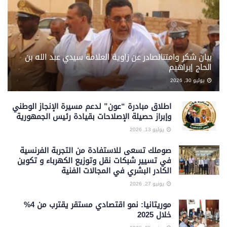
بيان شكر وامتنان​صادر عن زاوية العلامة سيدي عبد الله بن
الحاج إبراهيم
يوليو 30, 2026
اطلاق مبادرة “عون” لدعم مسيرة الإنجاز الوطني
وإبراز حصيلة الإصلاحات بقيادة رئيس الجمهورية
يوليو 13, 2026
صوملك تسعى للاستفادة من التجربة الفرنسية
في تسيير شبكات نقل وتوزيع الكهرباء و تكوين
الكادر البشري في المجالات الفنية
يونيو 27, 2026
موريتانيا: نمو اقتصادي مستقر يقترب من 4%
خلال 2025