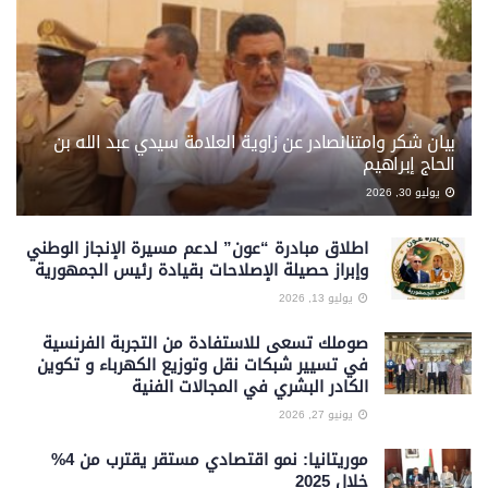
بيان شكر وامتنان​صادر عن زاوية العلامة سيدي عبد الله بن
الحاج إبراهيم
يوليو 30, 2026
اطلاق مبادرة “عون” لدعم مسيرة الإنجاز الوطني
وإبراز حصيلة الإصلاحات بقيادة رئيس الجمهورية
يوليو 13, 2026
صوملك تسعى للاستفادة من التجربة الفرنسية
في تسيير شبكات نقل وتوزيع الكهرباء و تكوين
الكادر البشري في المجالات الفنية
يونيو 27, 2026
موريتانيا: نمو اقتصادي مستقر يقترب من 4%
خلال 2025