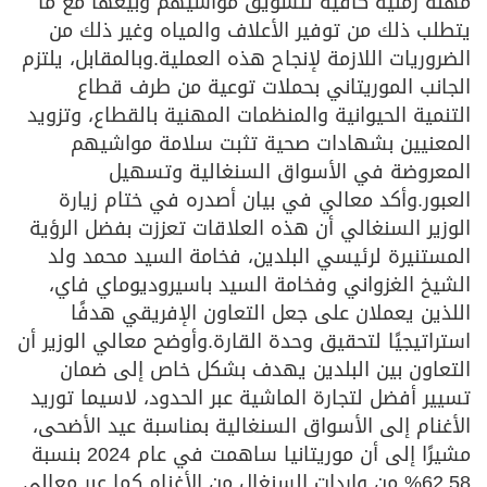
مهلة زمنية كافية لتسويق مواشيهم وبيعها مع ما
يتطلب ذلك من توفير الأعلاف والمياه وغير ذلك من
الضروريات اللازمة لإنجاح هذه العملية.وبالمقابل، يلتزم
الجانب الموريتاني بحملات توعية من طرف قطاع
التنمية الحيوانية والمنظمات المهنية بالقطاع، وتزويد
المعنيين بشهادات صحية تثبت سلامة مواشيهم
المعروضة في الأسواق السنغالية وتسهيل
العبور.وأكد معالي في بيان أصدره في ختام زيارة
الوزير السنغالي أن هذه العلاقات تعززت بفضل الرؤية
المستنيرة لرئيسي البلدين، فخامة السيد محمد ولد
الشيخ الغزواني وفخامة السيد باسيروديوماي فاي،
اللذين يعملان على جعل التعاون الإفريقي هدفًا
استراتيجيًا لتحقيق وحدة القارة.وأوضح معالي الوزير أن
التعاون بين البلدين يهدف بشكل خاص إلى ضمان
تسيير أفضل لتجارة الماشية عبر الحدود، لاسيما توريد
الأغنام إلى الأسواق السنغالية بمناسبة عيد الأضحى،
مشيرًا إلى أن موريتانيا ساهمت في عام 2024 بنسبة
62.58% من واردات السنغال من الأغنام.كما عبر معالي