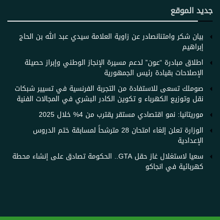
جديد الموقع
بيان شكر وامتنان​صادر عن زاوية العلامة سيدي عبد الله بن الحاج
إبراهيم
اطلاق مبادرة “عون” لدعم مسيرة الإنجاز الوطني وإبراز حصيلة
الإصلاحات بقيادة رئيس الجمهورية
صوملك تسعى للاستفادة من التجربة الفرنسية في تسيير شبكات
نقل وتوزيع الكهرباء و تكوين الكادر البشري في المجالات الفنية
موريتانيا: نمو اقتصادي مستقر يقترب من 4% خلال 2025
الوزارة تعلن إلغاء امتحان 28 مترشحاً لمسابقة ختم الدروس
الإعدادية
سعيا لاستغلال غاز حقل GTA.. الحكومة تصادق على إنشاء محطة
كهربائية في انجاكو