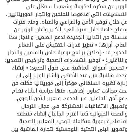
الوزير عن شكره لحكومة وشعب السنغال على
التسهيلات التي قدموها للمنمين والتجار الموريتانيين،
من خلال توفير الأمن والمراعي والمياه، ومنح فترات
سماح خاصة خلال فترة العيد الكبير.وأعلن الوزير عن
سلسلة من التدابير الجديدة لدعم المنمين والتجار هذا
العام، أبرزها: • تعزيز قدرات التفتيش على المعابر
الحدودية؛ • إطلاق برنامج توعية خاص بالمنمين والتجار
والناقلين؛ • توفير الشهادات الصحية وتراخيص التصدير؛
• تحسين أسواق الماشية على طول الحدود؛ • إنشاء
وحدة مراقبة قبل عيد الأضحى.وأشار الوزير إلى أن
زيارة نظيره السنغالي مؤخراً إلى موريتانيا مكنت من
بحث مجالات تعاون إضافية، منها دراسة إنشاء نظام
دفع آمن للفاعلين عبر الحدود، وتعزيز الأمن الرعوي،
وتطبيق الاتفاقيات المشتركة في مجال الترحال
والصحة الحيوانية.كما اقترح الجانبان إنشاء منطقة
اقتصادية رعوية متكاملة لتوحيد المعايير الصحية
وتطوير البنى التحتية اللوجستية لتجارة الماشية بين